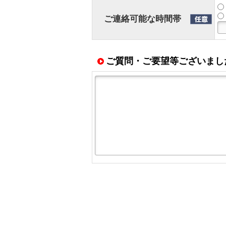
ご連絡可能な時間帯
ご質問・ご要望等ございまし