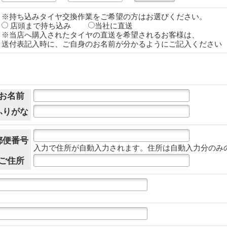
※持ち込みタイヤ交換作業をご希望の方はお選びください。
店頭まで持ち込み
当社に直送
※当店へ購入されたタイヤの直送を希望されるお客様は、
送付表記入時に、ご自身のお名前が分かるようにご記入ください
お名前
ふりがな
郵便番号
入力で住所が自動入力されます。住所は自動入力分のみ
ご住所