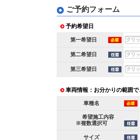
ご予約フォーム
予約希望日
第一希望日
第二希望日
第三希望日
車両情報：お分かりの範囲で
車種名
希望施工内容
※複数選択可
サイズ