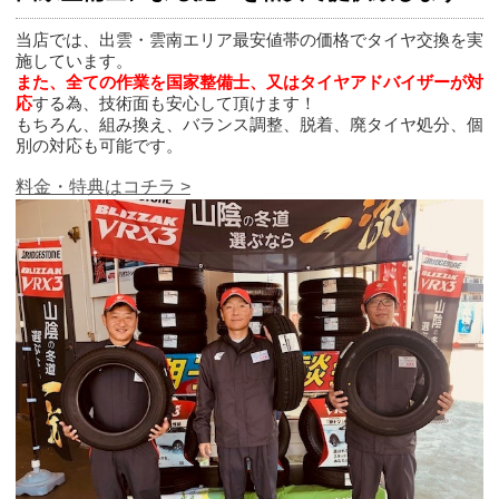
当店では、出雲・雲南エリア最安値帯の価格でタイヤ交換を実
施しています。
また、全ての作業を国家整備士、又はタイヤアドバイザーが対
応
する為、技術面も安心して頂けます！
もちろん、組み換え、バランス調整、脱着、廃タイヤ処分、個
別の対応も可能です。
料金・特典はコチラ >