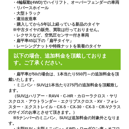
・4輪駆動(4WD)でハイリフト、オーバーフェンダーの車両
・リバースホイール
・大型トラック
・違法改造車
・
購入してから5年以上経っている新品のタイヤ
※中古タイヤの販売、買取は行っておりません。
・レクサスなど、空気圧センサー付き車両
・扁平率45以下の「扁平タイヤ」
・レーシングナットや特殊ナットを装着のタイヤ
以下の場合、追加料金を頂戴しておりま
す。ご了承ください。
・扁平率が50の場合は、1本当たり550円～の追加料金を頂
戴いたします。
・ミニバン・SUVは1本当たり275円の追加料金を頂戴致し
ます。
（SUVはハリアー・RAV4・C-HR・カローラクロス・ヤリ
スクロス・アウトランダー・エクリプスクロス・XV・フォレ
スター・エクストレイル・CX-5・CX-30・CX-3・CR-Vクラス
のサイズのお車とさせて頂きます。）
※5ナンバーのミニバン、SUVは追加料金の対象外となりま
す。
・大型SUV・大型ミニバン・４WD・ローダウン車・オフロ