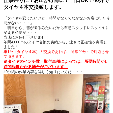
仕事帰りに！お出かけ前に！ 当日OK！40分で
タイヤ４本交換致します。
「タイヤを変えたいけど、時間がなくてなかなかお店に行く時
間がない・・・」
「明日から、雪が降るみたいだから至急スタッドレスタイヤに
変える必要が・・・」
当店にお任せ下さいませ！
年間4,000本のタイヤ交換の実績から、速さと正確性を実現し
ました！
車1台（タイヤ４本）の交換であれば、 通常40分～で対応させ
て頂きます。
※タイヤのインチ数・取付車種によっては、所要時間が1
時間程度かかる場合がございます。
40分間の作業内容を詳しく知りたい方は・・・