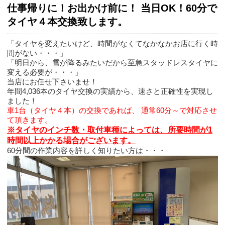
仕事帰りに！お出かけ前に！ 当日OK！60分で
タイヤ４本交換致します。
「タイヤを変えたいけど、時間がなくてなかなかお店に行く時
間がない・・・」
「明日から、雪が降るみたいだから至急スタッドレスタイヤに
変える必要が・・・」
当店にお任せ下さいませ！
年間4,036本のタイヤ交換の実績から、速さと正確性を実現し
ました！
車1台（タイヤ４本）の交換であれば、 通常60分～で対応させ
て頂きます。
※タイヤのインチ数・取付車種によっては、所要時間が1
時間以上かかる場合がございます。
60分間の作業内容を詳しく知りたい方は・・・