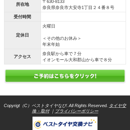
〒630-8133
所在地
奈良県奈良市大安寺1丁目２４番８号
受付時間
火曜日
定休日
＜その他のお休み＞
年末年始
奈良駅から車で７分
アクセス
イオンモール大和郡山から車で８分
Copyrigt（C）ベストタイヤなび. All Rights Reserved.
タイヤ交
換・取付
｜
プライバシーポリシー