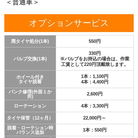
＜普通車＞
オプションサービス
廃タイヤ処分(1本)
550円
330円
バルブ交換(1本)
※バルブをお持込の場合は、作業
工賃として220円頂戴致します。
1本：1,100円
ホイール付き
タイヤ脱着
4本：4,4
00円
パンク修理(外面１か
2,600円
所)
ローテーション
4本：3
,300円
タイヤ保管（12ヶ月）
22,000円～
脱着・ローテション時
1本：550円
バランス追加