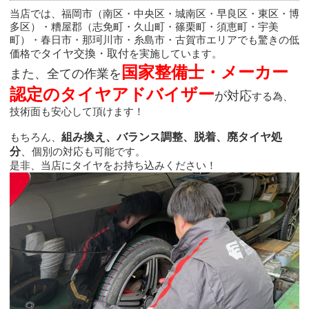
当店では、福岡市（南区・中央区・城南区・早良区・東区・博
多区）・糟屋郡（志免町・久山町・篠栗町・須恵町・宇美
町）・春日市・那珂川市・糸島市・古賀市エリアでも驚きの低
価格で
タイヤ交換・取付
を実施しています。
国家整備士・メーカー
また、全ての作業を
認定のタイヤアドバイザー
が対応
する為、
技術面も安心して頂けます！
もちろん、
組み換え、バランス調整、脱着、廃タイヤ処
分
、
個別の対応も可能です。
是非、当店にタイヤをお持ち込みください！