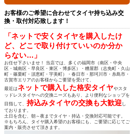
お客様のご希望に合わせてタイヤ持ち込み交
換・取付対応致します！
「ネットで安くタイヤを購入したけ
ど、どこで取り付けていいのか分か
らない…」
お任せ下さいませ！ 当店では、多くの福岡市（南区・中央
区・城南区・早良区・東区・博多区）・糟屋郡（志免町・久山
町・篠栗町・須恵町・宇美町）・春日市・那珂川市・糸島市・
古賀市エリアのお客様からご要望を受けて、
ネットで購入した格安タイヤ
最近は
やスタ
ッドレスタイヤへの交換ニーズもあり、より便利なショップを
持込みタイヤの交換も大歓迎
目指して、
し
ております。
土日を含む、朝～夜までタイヤ・持込・交換対応可能です。
※もちろん、タイヤ購入希望のお客様にも、ご要望に応じてご
案内・販売させて頂きます。