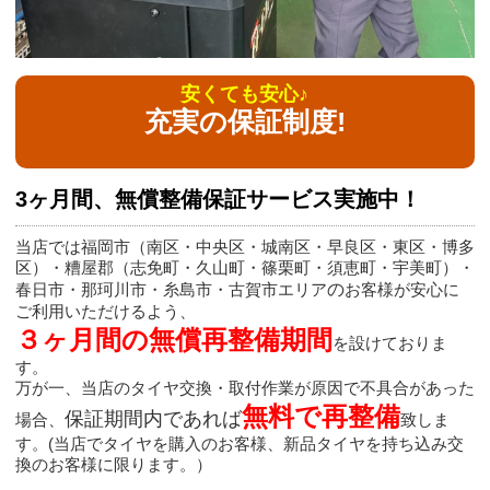
安くても安心♪
充実の保証制度!
3ヶ月間、無償整備保証サービス実施中！
当店では福岡市（南区・中央区・城南区・早良区・東区・博多
区）・糟屋郡（志免町・久山町・篠栗町・須恵町・宇美町）・
春日市・那珂川市・糸島市・古賀市エリア
の
お客様が安心に
ご利用いただけるよう、
３ヶ月間の無償再整備期間
を設けておりま
す。
万が一、当店のタイヤ交換・取付作業が原因で不具合があった
無料で再整備
保証期間内であれば
場合、
致しま
す。(当店でタイヤを購入のお客様、新品タイヤを持ち込み交
換のお客様に限ります。）