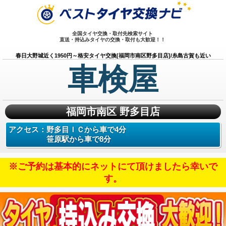
全国タイヤ交換・取付先検索サイト
直送・持込みタイヤの交換・取付も大歓迎！！
春日大野城近く1950円～格安タイヤ交換[福岡市南区野多目店]/糸島古賀も近い
車検屋
福岡市南区 野多目店
アクセス：
野多目ＩＣから車で4分
笹原駅から車で8分
※ご予約は基本的にネットにて頂けましたら幸いで
す。